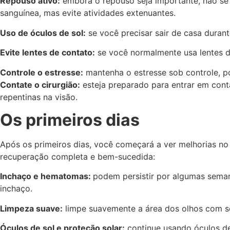
Repouso ativo:
embora o repouso seja importante, não se 
sanguínea, mas evite atividades extenuantes.
Uso de óculos de sol:
se você precisar sair de casa durant
Evite lentes de contato:
se você normalmente usa lentes de 
Controle o estresse:
mantenha o estresse sob controle, po
Contate o cirurgião:
esteja preparado para entrar em cont
repentinas na visão.
Os primeiros dias
Após os primeiros dias, você começará a ver melhorias no 
recuperação completa e bem-sucedida:
Inchaço e hematomas:
podem persistir por algumas seman
inchaço.
Limpeza suave:
limpe suavemente a área dos olhos com sol
Óculos de sol e proteção solar:
continue usando óculos de 