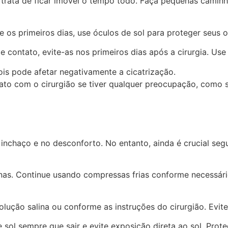
trata de ficar imóvel o tempo todo. Faça pequenas caminha
e os primeiros dias, use óculos de sol para proteger seus 
contato, evite-as nos primeiros dias após a cirurgia. Use ó
is pode afetar negativamente a cicatrização.
ato com o cirurgião se tiver qualquer preocupação, como
inchaço e no desconforto. No entanto, ainda é crucial seg
as. Continue usando compressas frias conforme necessário
ução salina ou conforme as instruções do cirurgião. Evite
sol sempre que sair e evite exposição direta ao sol. Prot