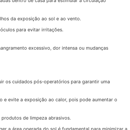
das dentro de casa para estimular a circulação
olhos da exposição ao sol e ao vento.
culos para evitar irritações.
 sangramento excessivo, dor intensa ou mudanças
uir os cuidados pós-operatórios para garantir uma
 e evite a exposição ao calor, pois pode aumentar o
 produtos de limpeza abrasivos.
eger a área operada do sol é fundamental para minimizar a