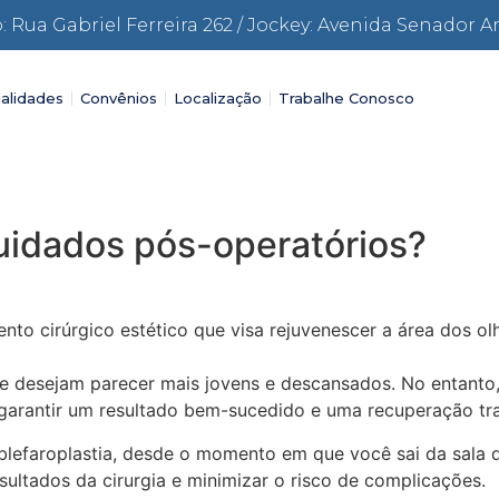
: Rua Gabriel Ferreira 262 / Jockey: Avenida Senador A
alidades
Convênios
Localização
Trabalhe Conosco
cuidados pós-operatórios?
ento cirúrgico estético que visa rejuvenescer a área dos 
 desejam parecer mais jovens e descansados. No entanto, 
arantir um resultado bem-sucedido e uma recuperação tra
blefaroplastia, desde o momento em que você sai da sala 
sultados da cirurgia e minimizar o risco de complicações.